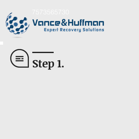
7573565730
Step 1.